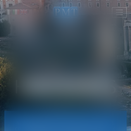
Ouvrir
le
menu
HONORAIRES
NOS HONORAIRES PROFESSIONNELS SONT FIXÉS
CONFORMÉMENT AU DM 55/2014 TEL QUE MODIFIÉ