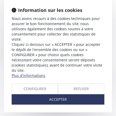
Tarifaire des avocats, notamment dans les procédures judiciaires ;
Honoraire au forfait ;
Information sur les cookies
Honoraire de résultat qui doit nécessairement être associé à un
Nous avons recours à des cookies techniques pour
honoraire fixe minimum, calculé sur le gain ou l’économie réalisé
assurer le bon fonctionnement du site, nous
par le client suite à l’intervention de l’avocat ;
utilisons également des cookies soumis à votre
Contrat de prestation de services, avec une rémunération fixe,
consentement pour collecter des statistiques de
visite.
avec les clients avec lesquels nous entretenons des relations
Cliquez ci-dessous sur « ACCEPTER » pour accepter
stables et continues.
le dépôt de l'ensemble des cookies ou sur «
Nous vous invitons à nous contacter pour trouver la solution
CONFIGURER » pour choisir quels cookies
répondant le mieux à vos exigences.
nécessitant votre consentement seront déposés
(cookies statistiques), avant de continuer votre visite
du site.
Plus d'informations
LES DIFFÉRENTES FORMES DU CALCUL DES
HONORAIRES
CONFIGURER
REFUSER
ACCEPTER
HONORAIRE AU TEMPS PASSÉ