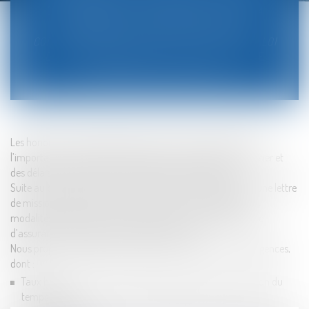
("
DÉTERMINATION DES PARAMÈTRES POUR LA
LIQUIDATION DES HONORAIRES D’AVOCATS
CONFORMÉMENT À L’ARTICLE 13 ALINÉA 6 DE LA LOI
DU 31 DÉCEMBRE 2012 N. 247")
ET DU CODE DE
DÉONTOLOGIE DES AVOCATS.
Les honoraires sont déterminés en fonction notamment de
l’importance et du temps employé, de la complexité du dossier et
des délais, de l’expérience et de la notoriété de l’avocat.
Suite au premier contact avec le Cabinet, nous établissons une lettre
de mission spécifique précisant les honoraires appliqués, les
modalités de facturation et de paiement, les frais et la police
d’assurance des avocats en charge du dossier.
Nous proposons différentes solutions en fonction de vos exigences,
dont :
Taux horaire, en accord avec le client et facturé en fonction du
temps passé ;