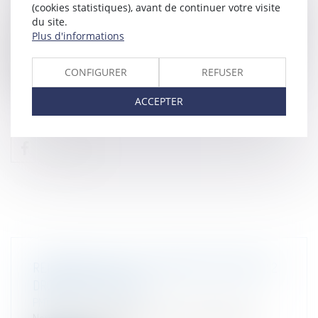
Sous l’angle législatif, le projet de loi sur le salaire minimum (visant à
(cookies statistiques), avant de continuer votre visite
du site.
transposer la directive (UE) 2022/2041 du Parlement européen et du
Plus d'informations
Conseil du 19 octobre 2022 relative au salaire minimum adéquat
dans l'Union européenne) est actuellement à l’examen du Sénat,
après avoir été approuvé par la Chambre des députés en décembre
CONFIGURER
REFUSER
2023.
ACCEPTER
RENCONTRE AVEC LES ÉTUDIANTS DU MASTER 2
DROIT PRIVÉ GÉNÉRAL
PMT LEX