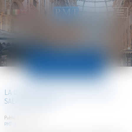
Ouvrir
le
menu
ACTUALITÉS
LA COUR DE CASSATION RÉAFFIRME LE
SALAIRE MINIMUM
Publié le :
12/01/2024
PMT LEX