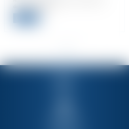
Nous sommes très heureux d’avoir reçu le 26 janvier
dernier les étudiants du...
Lire la suite
<<
<
1
2
>
>>
PMT
Membre de
Via dei Gracchi 128