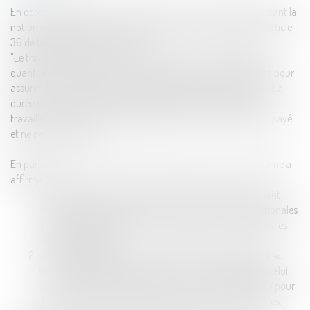
En octobre 2023, la Cour de cassation a rendu six arrêts précisant la
notion de "salaire minimum constitutionnel" en référence à l'article
36 de la Constitution qui stipule :
"Le travailleur a droit à une rémunération proportionnelle à la
quantité et à la qualité de son travail et, en tout cas, suffisante pour
assurer à lui-même et à sa famille une existence libre et digne. La
durée maximale de la journée de travail est fixée par la loi. Le
travailleur a droit au repos hebdomadaire et au congé annuel payé
et ne peut y renoncer".
En particulier, dans les six arrêts susmentionnés, la Cour suprême a
affirmé :
la possibilité pour les juges du fond d'écarter le traitement
insuffisant appliqué par les conventions collectives nationales
de travail, même si elles ont été signées par les syndicats les
plus représentatifs ;
la nécessité de garantir un traitement salarial équitable au
sens de l'article 36 de la Constitution, correspondant à celui
d’une convention collective dans un secteur similaire ou pour
des tâches similaires, ou déterminé selon d'autres critères.